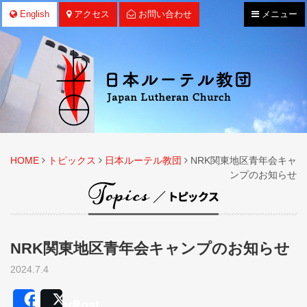
ナ
English
アクセス
お問い合わせ
メニュー
ビ
ゲ
ー
シ
ョ
ン
HOME
トピックス
日本ルーテル教団
NRK関東地区青年会キャ
ンプのお知らせ
NRK関東地区青年会キャンプのお知らせ
2024.7.4
Share
Post