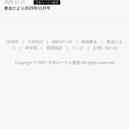
2025.11.11
日本ルーテル教団
教会だより2025年11月号
HOME
|
TOPICS
|
ABOUT US
|
地域教会
|
教会だよ
り
|
神学院
|
関連施設
|
リンク
|
お問い合わせ
Copyright © 2017 日本ルーテル教団 All rights reserved