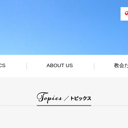
CS
ABOUT US
教会