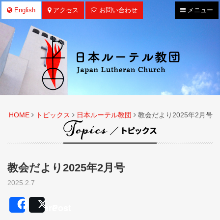
ナ
English
アクセス
お問い合わせ
メニュー
ビ
ゲ
ー
シ
ョ
ン
HOME
トピックス
日本ルーテル教団
教会だより2025年2月号
教会だより2025年2月号
2025.2.7
Share
Post