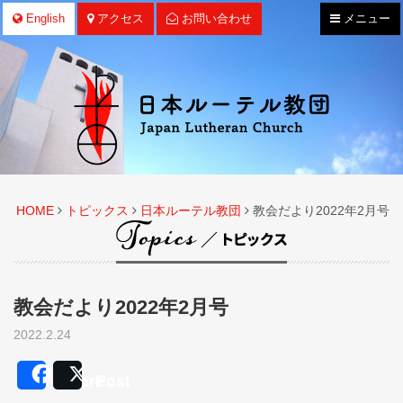
ナ
English
アクセス
お問い合わせ
メニュー
ビ
ゲ
ー
シ
ョ
ン
HOME
トピックス
日本ルーテル教団
教会だより2022年2月号
教会だより2022年2月号
2022.2.24
Share
Post