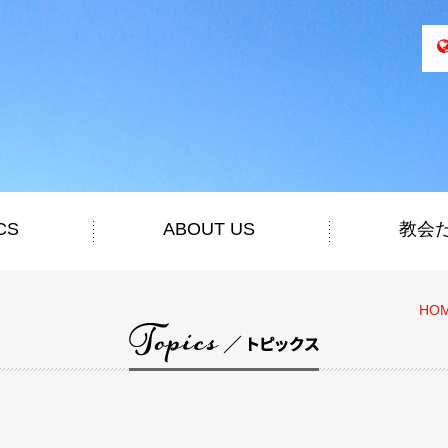
CS
ABOUT US
教会
HO