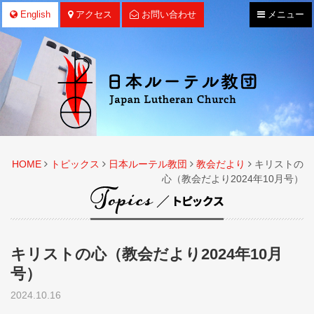
ナ
English
アクセス
お問い合わせ
メニュー
ビ
ゲ
ー
シ
ョ
ン
HOME
トピックス
日本ルーテル教団
教会だより
キリストの
心（教会だより2024年10月号）
キリストの心（教会だより2024年10月
号）
2024.10.16