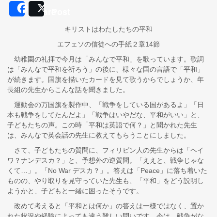
Share
Post
キリストはわたしたちの平和
エフェソの信徒への手紙２章14節
幼稚園の礼拝で今月は「みんなで平和」を歌っています。歌詞
は「みんなで平和を祈ろう」の後に、様々な国の言語で「平和」
が続きます。国旗を描いたカードを見て歌うからでしょうか、年
長組の先生からこんな話を聞きました。
運動会の万国旗を製作中、「戦争をしている国があるよ」「日
本も戦争をしてたんだよ」「戦争はいやだな、平和がいい」と、
子どもたちの声。この時「平和は英語で何？」と聞かれた先生
は、みんなで英会話の先生に教えてもらうことにしました。
さて、子どもたちの質問に、フィリピン人の先生からは「ヘイ
ワ？ナンデスカ？」と、予想外の逆質問。「ええと、戦争じゃな
くて…」。「No War デスカ？」。答えは「Peace」に落ち着いた
ものの、やり取りを見守っていた先生も、「平和」をどう説明し
ようかと、子どもと一緒に困ったそうです。
改めて考えると「平和とは何か」の答えは一様ではなく、置か
れた状況や経験によっても違う難しい問いです。今は、戦争がな