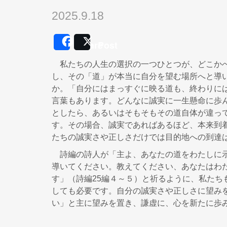
2025.9.18
Share
Post
私たちの人生の選択の一つひとつが、どこかへ
し、その「道」が本当に自分を望む場所へと導
か。「自分にはまっすぐに映る道も、終わりには
言葉もあります。どんなに誠実に一生懸命に歩
としたら、あるいはそもそもその道自体が違っ
す。その場合、誠実であればあるほど、本来到
たちの誠実さや正しさだけでは目的地への到達
詩編の詩人が「主よ、あなたの道をわたしに示
導いてください。教えてください、あなたはわ
す」（詩編25編４～５）と祈るように、私た
しても必要です。自分の誠実さや正しさに望み
い」と主に望みを置き、謙虚に、心を新たに歩