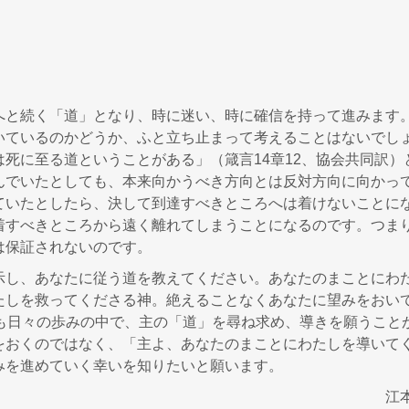
と続く「道」となり、時に迷い、時に確信を持って進みます
いているのかどうか、ふと立ち止まって考えることはないでし
死に至る道ということがある」（箴言14章12、協会共同訳）
んでいたとしても、本来向かうべき方向とは反対方向に向かっ
ていたとしたら、決して到達すべきところへは着けないことに
着すべきところから遠く離れてしまうことになるのです。つま
は保証されないのです。
し、あなたに従う道を教えてください。あなたのまことにわ
たしを救ってくださる神。絶えることなくあなたに望みをおい
ちも日々の歩みの中で、主の「道」を尋ね求め、導きを願うこと
をおくのではなく、「主よ、あなたのまことにわたしを導いて
みを進めていく幸いを知りたいと願います。
江