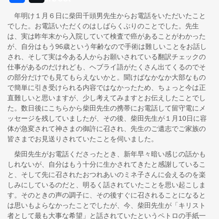
年明け１月６日に柴田千頭男先生からお電話をいただいたこと
でした。お電話いただくのはしばらくぶりのことでした。先生
は、実は昨年末から入院していて検査で癌があることがわかった
が、自分はもう96歳という年齢なので手術は難しいことをお話し
され、そして実は今ある人からお願いされている翻訳チェックの
仕事があるのだけれども、ヘブライ語がたくさん出てくるのでそ
の部分だけでも見てもらえないかと。聞けばなかなか大部なもの
で簡単に引き受けられる内容ではなかったため、ちょっと今は正
直難しいと思いますが、少し考えてみますとお伝えしたことでし
た。数日後にこちらから柴田先生の携帯にお電話して留守電にメ
ッセージを残していましたが、その後、柴田先生が１月10日に容
体が急変されて神さまの御許に召され、先生のご遺志でご家族の
皆さまでお見送りされていたことを伺いました。
柴田先生がお電話くださったとき、新年早々暗い感じの話かも
しれないが、自分はもう十分に生かされてきたと感謝しているこ
と、そして先に召されたおつれあいのミネ子さんに会えるのを楽
しみにしているのだと、明るく話されていたことを思い起こしま
す。そのときの声の調子に、その後すぐに召されることになると
は思いもよらなかったことでしたが、今、柴田先生が「キリスト
者として最も大事な希望」と話されていたというペトロの手紙一