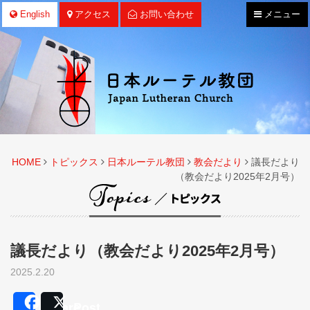
ナ
English
アクセス
お問い合わせ
メニュー
ビ
ゲ
ー
シ
ョ
ン
HOME
トピックス
日本ルーテル教団
教会だより
議長だより
（教会だより2025年2月号）
議長だより（教会だより2025年2月号）
2025.2.20
Share
Post