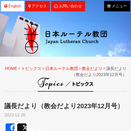
ナ
English
アクセス
お問い合わせ
メニュー
ビ
ゲ
ー
シ
ョ
ン
HOME
トピックス
日本ルーテル教団
教会だより
議長だより
（教会だより2023年12月号）
議長だより（教会だより2023年12月号）
2023.12.20
Share
Post