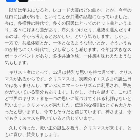
以前は年末になると、レコード大賞はどの曲か、とか、今年の
紅白には誰が出る、ということが共通の話題になっていました。
今は、多様性の時代で、多くの国民にとってのヒット曲というよ
り、各々に好きな曲があり、序列をつけたり、選抜を選んだりす
るのは、今から考えるとおかしい、という気もします。しかし、
一方で、共通体験とか、一体となるような思いとか、そういうも
のが持ちにくい時代で、少し寂しくも感じます。今年は大きなス
ポーツイベントがあり、多少共通体験、一体感も味わえたような
気もします。
キリスト者にとって、12月は特別な思いを持つ月です。クリス
マスがあるからです。クリスマスは、実際のイエスさまの誕生日
ではありませんし、ずいぶんコマーシャリズムに利用され、手あ
かがついている部分もあります。しかし、それを越えて、これほ
ど世界のキリスト者を一つの思いに近づけてくれる礼拝はないと
思います。クリスマスが果たした、伝道的な役割はとても大きか
ったと思いますし、今でもそうだと信じています。神さまは、今
でもクリスマスを用いていると信じています。
久しく待った、救い主の誕生を祝う、クリスマスが来ます。と
もに喜び、賛美しましょう。