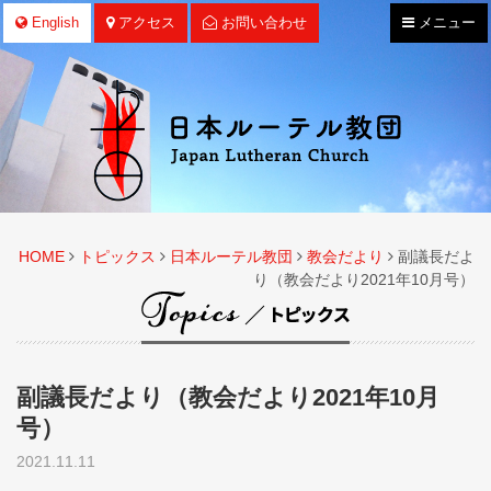
ナ
English
アクセス
お問い合わせ
メニュー
ビ
ゲ
ー
シ
ョ
ン
HOME
トピックス
日本ルーテル教団
教会だより
副議長だよ
り（教会だより2021年10月号）
副議長だより（教会だより2021年10月
号）
2021.11.11