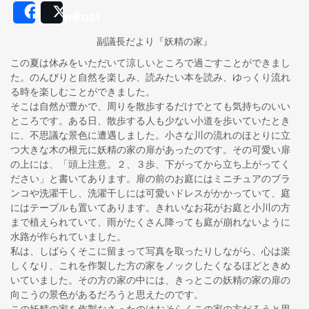
Share
Post
副議長だより『妖精の家』
この夏は休みをいただいて涼しいところで過ごすことができまし
た。のんびりと自然を楽しみ、読みたい本を読み、ゆっくり流れ
る時を楽しむことができました。
そこは自然が豊かで、周りを散歩するだけでとても気持ちのいい
ところです。ある日、散歩する人も少ない小道を歩いていたとき
に、不思議な景色に遭遇しました。小さな川の流れのほとりに立
つ大きな木の根元に妖精の家の扉があったのです。その可愛い扉
の上には、「頭上注意。２、３歩、下がってから立ち上がってく
ださい」と書いてあります。扉の前のお庭にはミニチュアのブラ
ンコや洗濯干し、洗濯干しには可愛いドレスがかかっていて、庭
にはテーブルも置いてあります。きれいなお花がお庭と小川の方
まで植えられていて、雨がたくさん降っても庭が崩れないように
水路が作られていました。
私は、しばらくそこに留まって写真を取ったりしながら、心は楽
しくなり、これを作製した方の家をノックしたくなるほどときめ
いていました。その方の家の中には、きっとこの妖精の家の扉の
向こうの景色があるだろうと思えたのです。