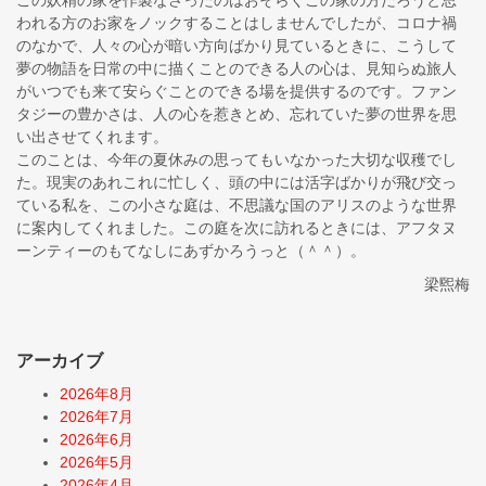
この妖精の家を作製なさったのはおそらくこの家の方だろうと思
われる方のお家をノックすることはしませんでしたが、コロナ禍
のなかで、人々の心が暗い方向ばかり見ているときに、こうして
夢の物語を日常の中に描くことのできる人の心は、見知らぬ旅人
がいつでも来て安らぐことのできる場を提供するのです。ファン
タジーの豊かさは、人の心を惹きとめ、忘れていた夢の世界を思
い出させてくれます。
このことは、今年の夏休みの思ってもいなかった大切な収穫でし
た。現実のあれこれに忙しく、頭の中には活字ばかりが飛び交っ
ている私を、この小さな庭は、不思議な国のアリスのような世界
に案内してくれました。この庭を次に訪れるときには、アフタヌ
ーンティーのもてなしにあずかろうっと（＾＾）。
梁煕梅
アーカイブ
2026年8月
2026年7月
2026年6月
2026年5月
2026年4月