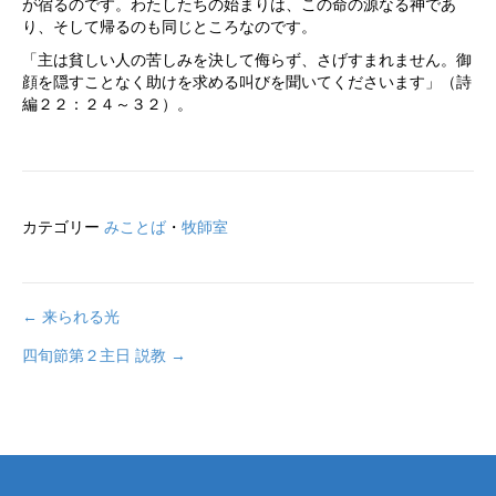
が宿るのです。わたしたちの始まりは、この命の源なる神であ
り、そして帰るのも同じところなのです。
「主は貧しい人の苦しみを決して侮らず、さげすまれません。御
顔を隠すことなく助けを求める叫びを聞いてくださいます」（詩
編２２：２４～３２）。
カテゴリー
みことば
・
牧師室
← 来られる光
投
四旬節第２主日 説教 →
稿
ナ
ビ