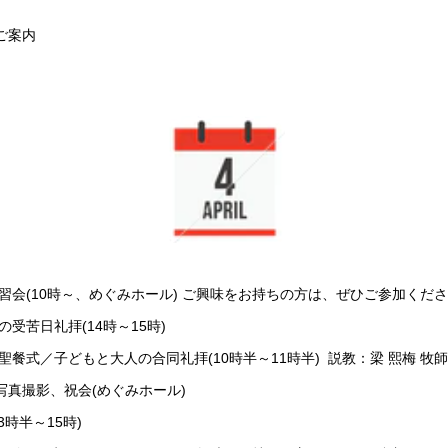
ご案内
習会(10時～、めぐみホール) ご興味をお持ちの方は、ぜひご参加く
の受苦日礼拝(14時～15時)
／聖餐式／子どもと大人の合同礼拝(10時半～11時半) 説教：梁 熙梅 牧師
撮影、祝会(めぐみホール)
3時半～15時)