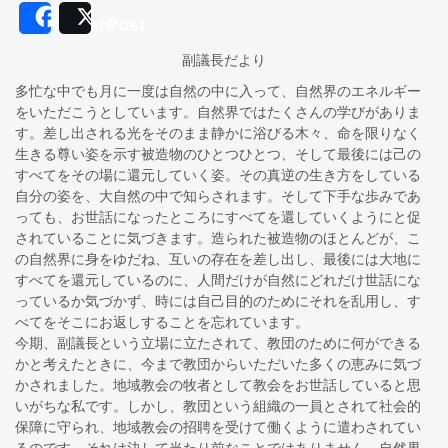
Share
Post
副議長だより
多忙な中でも月に一度は自然の中に入って、自然界のエネルギー
をいただこうとしています。自然界ではたくさんの学びがありま
す。差し出される光をそのまま静かに浴びる木々、命を限りなく
生きる尊い姿を示す被造物のひとつひとつ、そして最後には己の
すべてをその場に還元していく姿。その真逆の生き方をしている
自分の姿を、大自然の中で知らされます。そして下手な歩みであ
っても、お世話になったところにすべてを還していくようにと促
されていることに気づきます。造られた被造物のほとんどが、こ
の自然界に身をゆだね、互いの存在を差し出し、最後には大地に
すべてを還元しているのに、人間だけが自然にどれだけ世話にな
っているか気づかず、時には自己目的のためにそれを乱用し、す
べてをそこにお返しすることを忘れています。
今期、副議長という立場に立たされて、教団のために何ができる
かと考えたときに、今まで教団からいただいた多くの恵みに気づ
かされました。地域教会の牧者として教会をお世話していると思
いがちな私です。しかし、教団という組織の一員とされて社会的
保障に守られ、地域教会の招聘を受けて働くように遣わされてい