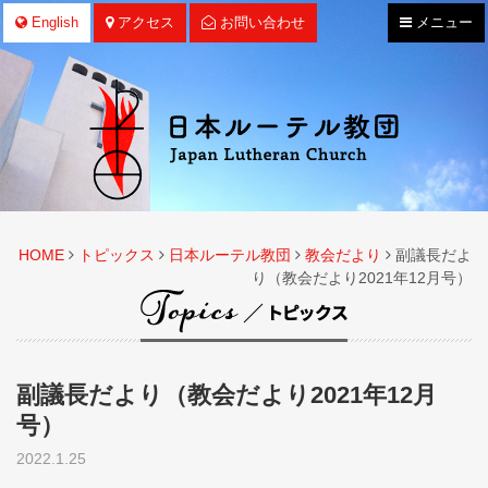
ナ
English
アクセス
お問い合わせ
メニュー
ビ
ゲ
ー
シ
ョ
ン
HOME
トピックス
日本ルーテル教団
教会だより
副議長だよ
り（教会だより2021年12月号）
副議長だより（教会だより2021年12月
号）
2022.1.25