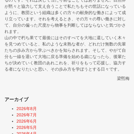
るのです。それは決して当たり前なことではありません。自然界
が黙々と協力して支え合うことで私たちもその世話になっている
ように、教団という組織は多くの方々の献身的な働きによって成
り立っています。それを考えるとき、その方々の尊い働きに対し
て、自分の偏った尺度から物事を判断してはならないと気づかさ
れます。
山の中で朽ち果てて最後にはそのすべてを大地に還していく木々
を見つめていると、私のような未熟な者が、どれだけ無数の先輩
たちの歩み方から学ぶべきかを知らされます。そして、やがて自
分も一線を退いて大地に戻る準備を始める歳になったら、後輩た
ちが決めていく教団のあれこれを、祈りをもって応援し、協力す
る者になりたいと思い、その歩み方を学ぼうとする日々です。
梁煕梅
アーカイブ
2026年8月
2026年7月
2026年6月
2026年5月
2026年4月